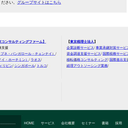
ください。
グループサイトはこちら
京コンサルティングファーム】
【
東京税理士法人
】
務支援
企業診断サービス
/
事業承継対策サービ
・プネ・バンガロール・チェンナイ）
/
資金調達支援サービス
/
国際税務サービ
ノイ・ホーチミン）
/
ラオス
/
移転価格コンサルティング
/
国際進出支
ィリピン
/
シンガポール
/
トルコ
/
経理アウトソーシング業務
/
HOME
サービス
会社概要
セミナー
書籍
採用