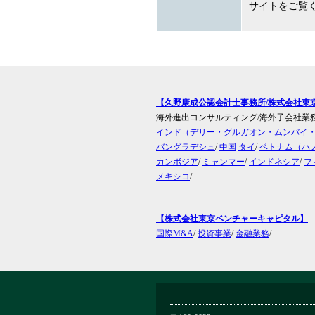
サイトをご覧
【久野康成公認会計士事務所/株式会社東
海外進出コンサルティング/海外子会社業
インド（デリー・グルガオン・ムンバイ
バングラデシュ
/
中国
タイ
/
ベトナム（ハ
カンボジア
/
ミャンマー
/
インドネシア
/
フ
メキシコ
/
【株式会社東京ベンチャーキャピタル】
国際M&A
/
投資事業
/
金融業務
/