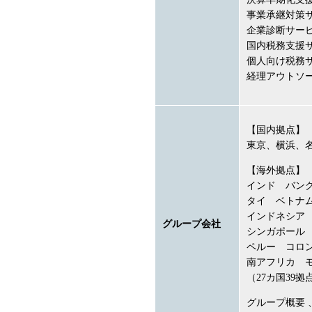
事業承継対策
企業診断サー
国内税務支援
個人向け税務
経理アウトソ
【国内拠点】
東京、横浜、
【海外拠点】
インド バン
タイ ベトナ
インドネシア
グループ会社
シンガポール
ペルー コロ
南アフリカ 
（27カ国39拠
グループ概要 