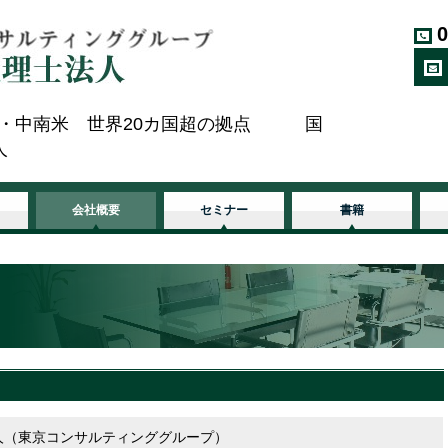
0
諸国・中南米 世界20カ国超の拠点 国
人
会社概要
セミナー
書籍
人（東京コンサルティンググループ）