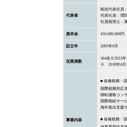
統括代表社員
代表者
代表社員：増
社員税理士：
資本金
450,000,0
設立年
2005年9月
364名※2022
従業員数
※ 2018年
■ 各種税務・
国際税務対応
移転価格コン
国際相続サー
海外進出支援
■ 各種税務・
事業内容
決算早期化支