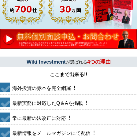
Wiki Investment
4つの理由
が選ばれる
ここまで出来る!!
海外投資の赤本を完全網羅︕
最新実務に対応したQ＆Aを掲載︕
常に最新の法改正に対応︕
最新情報をメールマガジンにて配信︕