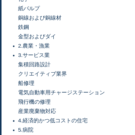
紙パルプ
銅線および銅線材
鉄鋼
金型およびダイ
2.農業・漁業
3.サービス業
集積回路設計
クリエイティブ業界
船修理
電気自動車用チャージステーション
飛行機の修理
産業廃棄物対応
4.経済的かつ低コストの住宅
5.病院