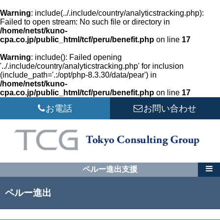
Warning
: include(../.include/country/analyticstracking.php):
Failed to open stream: No such file or directory in
/home/netst/kuno-
cpa.co.jp/public_html/tcf/peru/benefit.php
on line
17
Warning
: include(): Failed opening
'../.include/country/analyticstracking.php' for inclusion
(include_path='.:/opt/php-8.3.30/data/pear') in
/home/netst/kuno-
cpa.co.jp/public_html/tcf/peru/benefit.php
on line
17
お電話
お問い合わせ
ペルー進出支援
ペルー進出