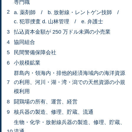
専門職
2
a. 薬剤師 / b. 放射線・レントゲン技師 /
c. 犯罪捜査 d. 山林管理 / e. 弁護士
3
払込資本金額が 250 万ドル未満の小売業
4
協同組合
5
民間警備保障会社
6
小規模鉱業
群島内・領海内・排他的経済海域内の海洋資源
7
の利用、河川・湖・湾・潟での天然資源の小規
模利用
8
闘鶏場の所有、運営、経営
9
核兵器の製造、修理、貯蔵、流通
生物・化学・放射線兵器の製造、修理、貯蔵、
10
流通