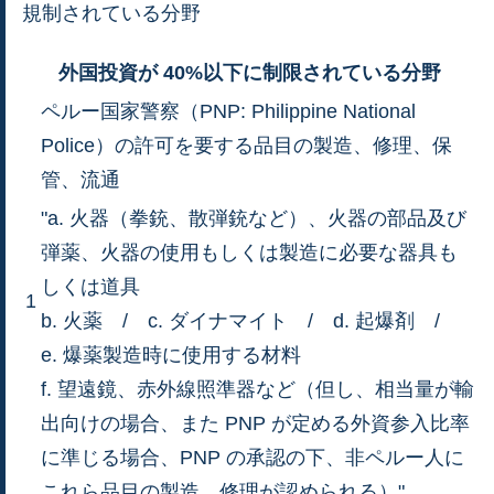
規制されている分野
外国投資が 40%以下に制限されている分野
ペルー国家警察（PNP: Philippine National
Police）の許可を要する品目の製造、修理、保
管、流通
"a. 火器（拳銃、散弾銃など）、火器の部品及び
弾薬、火器の使用もしくは製造に必要な器具も
しくは道具
1
b. 火薬 / c. ダイナマイト / d. 起爆剤 /
e. 爆薬製造時に使用する材料
f. 望遠鏡、赤外線照準器など（但し、相当量が輸
出向けの場合、また PNP が定める外資参入比率
に準じる場合、PNP の承認の下、非ペルー人に
これら品目の製造、修理が認められる）"