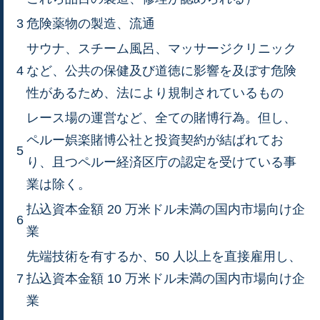
3
危険薬物の製造、流通
サウナ、スチーム風呂、マッサージクリニック
4
など、公共の保健及び道徳に影響を及ぼす危険
性があるため、法により規制されているもの
レース場の運営など、全ての賭博行為。但し、
ペルー娯楽賭博公社と投資契約が結ばれてお
5
り、且つペルー経済区庁の認定を受けている事
業は除く。
払込資本金額 20 万米ドル未満の国内市場向け企
6
業
先端技術を有するか、50 人以上を直接雇用し、
7
払込資本金額 10 万米ドル未満の国内市場向け企
業