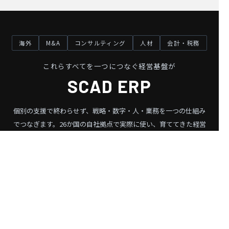
海外
M&A
コンサルティング
人材
会計・税務
これらすべてを一つにつなぐ経営基盤が
SCAD ERP
個別の支援で終わらせず、戦略・数字・人・業務を一つの仕組み
でつなぎます。
26か国の自社拠点で実際に使い、育ててきた経営
基盤です。
SCAD ERP を見る ❯