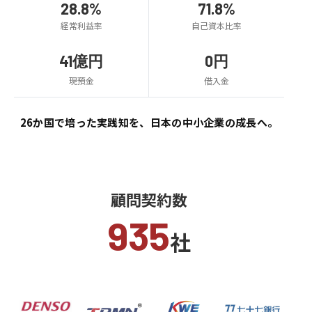
28.8%
71.8%
経常利益率
自己資本比率
41億円
0円
現預金
借入金
26か国で培った実践知を、
日本の中小企業の成長へ。
顧問契約数
935
社