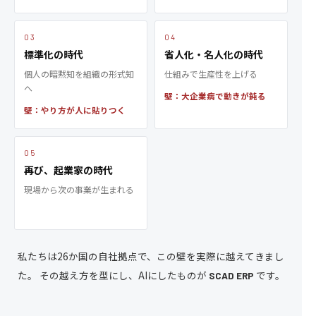
03
04
標準化の時代
省人化・名人化の時代
個人の暗黙知を組織の形式知
仕組みで生産性を上げる
へ
壁：大企業病で動きが鈍る
壁：やり方が人に貼りつく
05
再び、起業家の時代
現場から次の事業が生まれる
私たちは26か国の自社拠点で、この壁を実際に越えてきまし
た。
その越え方を型にし、AIにしたものが
です。
SCAD ERP