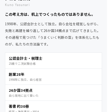
Kuno Yasunari
この考え方は、机上でつくったものではありません。
1998年、公認会計士として独立。自ら会社を経営しながら、
失敗と再建を繰り返して26か国34拠点まで広げてきました。
その過程で見つけた「うまくいく判断の型」を体系化したも
のが、私たちの方法論です。
公認会計士・税理士
25歳で二次試験合格
創業28年
1998年に独立、自ら経営
26か国34拠点
自ら現地に出て築いた
著書 約30冊
経営・海外進出・M&A