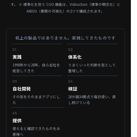
す。
※ 標準化を担う COO 機能は、Vistruction（標準の明文化）と
AIBOU（業務の可視化）の2つで構成されます。
机上の製品ではありません。実践してきたものです
01
02
実践
体系化
1998年から28年、
自ら会社を
うまくいった判断を
型として
経営してきた
整理した
03
04
自社開発
検証
その型を
そのままアプリにし
26か国34拠点で毎日使い、
直
た
し続けている
05
提供
使えると確認できたものを
お
客様へ