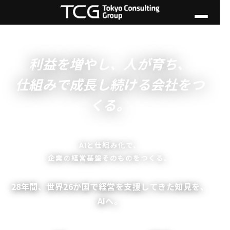
利益を増やし、人が育ち、
仕組みで成長し続ける会社をつ
くる。
AIと仕組み化で、
企業の
経営基盤そのもの
をつくる。
28年間、世界26か国で経営を支援してきた知見を、
AIへ。